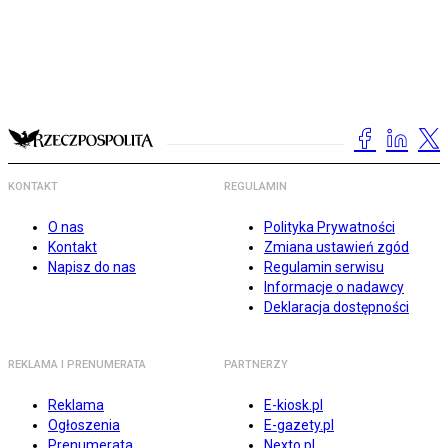
KONTAKT
REGULAMIN
O nas
Polityka Prywatności
Kontakt
Zmiana ustawień zgód
Napisz do nas
Regulamin serwisu
Informacje o nadawcy
Deklaracja dostępności
REKLAMA I PRENUMERATA
PARTNERZY
Reklama
E-kiosk.pl
Ogłoszenia
E-gazety.pl
Prenumerata
Nexto.pl