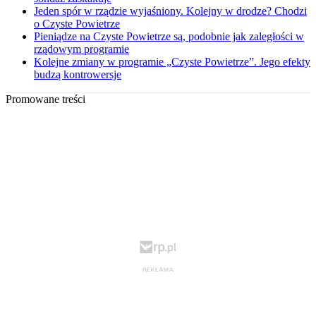
Jeden spór w rządzie wyjaśniony. Kolejny w drodze? Chodzi
o Czyste Powietrze
Pieniądze na Czyste Powietrze są, podobnie jak zaległości w
rządowym programie
Kolejne zmiany w programie „Czyste Powietrze”. Jego efekty
budzą kontrowersje
Promowane treści