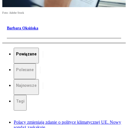
Foto: Adobe Stock
Barbara Oksińska
Powiązane
Polecane
Najnowsze
Tagi
Polacy zmieniają zdanie o polityce klimatycznej UE. Nowy
sondaż zaskakuje