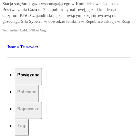
Stacja sprężarek gazu wspomagającego w Kompleksowej Jednostce
Przetwarzania Gazu nr 3 na polu ropy naftowej, gazu i kondensatu
Gazprom PJSC Czajandinskoje, stanowiącym bazę surowcową dla
gazociągu Siła Syberii, w obwodzie lenskim w Republice Jakucji w Rosji
Foto: Andrey Rudakov/Bloomberg
Iwona Trusewicz
Powiązane
Polecane
Najnowsze
Tagi