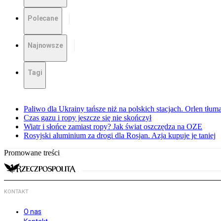
Polecane
Najnowsze
Tagi
Paliwo dla Ukrainy tańsze niż na polskich stacjach. Orlen tłum
Czas gazu i ropy jeszcze się nie skończył
Wiatr i słońce zamiast ropy? Jak świat oszczędza na OZE
Rosyjski aluminium za drogi dla Rosjan. Azja kupuje je taniej
Promowane treści
KONTAKT
O nas