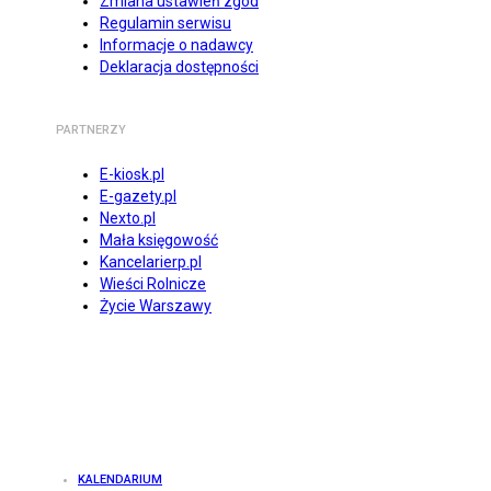
Zmiana ustawień zgód
Regulamin serwisu
Informacje o nadawcy
Deklaracja dostępności
PARTNERZY
E-kiosk.pl
E-gazety.pl
Nexto.pl
Mała księgowość
Kancelarierp.pl
Wieści Rolnicze
Życie Warszawy
KALENDARIUM