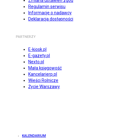
Zmiana ustawień zgód
Regulamin serwisu
Informacje o nadawcy
Deklaracja dostępności
PARTNERZY
E-kiosk.pl
E-gazety.pl
Nexto.pl
Mała księgowość
Kancelarierp.pl
Wieści Rolnicze
Życie Warszawy
KALENDARIUM