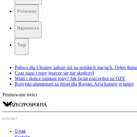
Polecane
Najnowsze
Tagi
Paliwo dla Ukrainy tańsze niż na polskich stacjach. Orlen tłum
Czas gazu i ropy jeszcze się nie skończył
Wiatr i słońce zamiast ropy? Jak świat oszczędza na OZE
Rosyjski aluminium za drogi dla Rosjan. Azja kupuje je taniej
Promowane treści
KONTAKT
O nas