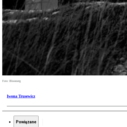
Foto: Bloomerg
Iwona Trusewicz
Powiązane