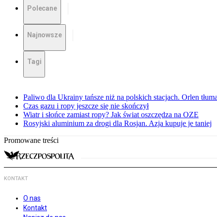
Polecane
Najnowsze
Tagi
Paliwo dla Ukrainy tańsze niż na polskich stacjach. Orlen tłum
Czas gazu i ropy jeszcze się nie skończył
Wiatr i słońce zamiast ropy? Jak świat oszczędza na OZE
Rosyjski aluminium za drogi dla Rosjan. Azja kupuje je taniej
Promowane treści
KONTAKT
O nas
Kontakt