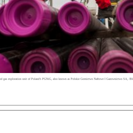
 oil and gas exploration unit of Poland’s PGNiG, also known as Polskie Gornictwo Naftowe I Gazownictwo SA, /