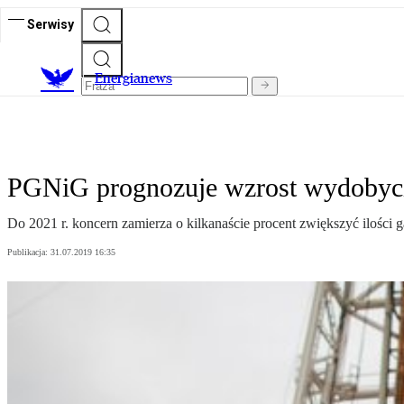
Serwisy
E
nergianews
PGNiG prognozuje wzrost wydobyc
Do 2021 r. koncern zamierza o kilkanaście procent zwiększyć ilości
Publikacja:
31.07.2019 16:35