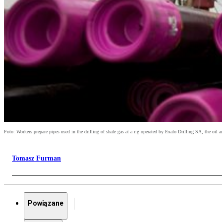
Foto: Workers prepare pipes used in the drilling of shale gas at a rig operated by Exalo Drilling SA, the
Tomasz Furman
Powiązane