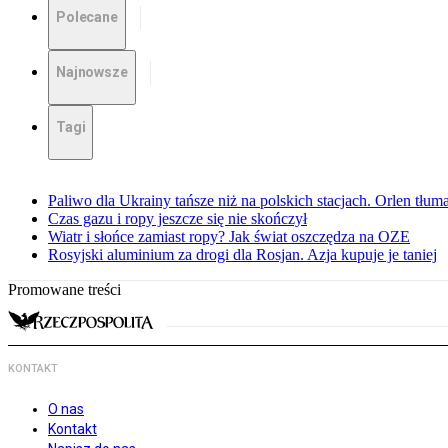
Polecane
Najnowsze
Tagi
Paliwo dla Ukrainy tańsze niż na polskich stacjach. Orlen tłum
Czas gazu i ropy jeszcze się nie skończył
Wiatr i słońce zamiast ropy? Jak świat oszczędza na OZE
Rosyjski aluminium za drogi dla Rosjan. Azja kupuje je taniej
Promowane treści
KONTAKT
O nas
Kontakt