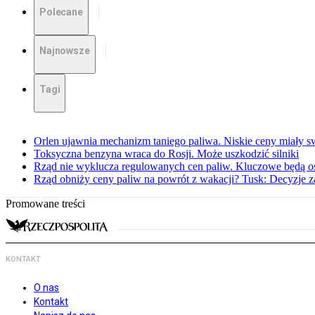
Polecane
Najnowsze
Tagi
Orlen ujawnia mechanizm taniego paliwa. Niskie ceny miały s
Toksyczna benzyna wraca do Rosji. Może uszkodzić silniki
Rząd nie wyklucza regulowanych cen paliw. Kluczowe będą os
Rząd obniży ceny paliw na powrót z wakacji? Tusk: Decyzje 
Promowane treści
KONTAKT
O nas
Kontakt