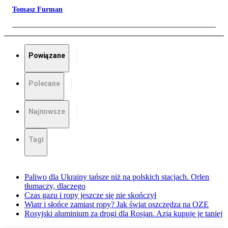
Tomasz Furman
Powiązane
Polecane
Najnowsze
Tagi
Paliwo dla Ukrainy tańsze niż na polskich stacjach. Orlen
tłumaczy, dlaczego
Czas gazu i ropy jeszcze się nie skończył
Wiatr i słońce zamiast ropy? Jak świat oszczędza na OZE
Rosyjski aluminium za drogi dla Rosjan. Azja kupuje je taniej