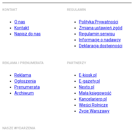
KONTAKT
REGULAMIN
O nas
Polityka Prywatności
Kontakt
Zmiana ustawień zgód
Napisz do nas
Regulamin serwisu
Informacje o nadawcy
Deklaracja dostępności
REKLAMA I PRENUMERATA
PARTNERZY
Reklama
E-kiosk.pl
Ogłoszenia
E-gazety.pl
Prenumerata
Nexto.pl
Archiwum
Mała księgowość
Kancelarierp.pl
Wieści Rolnicze
Życie Warszawy
NASZE WYDARZENIA