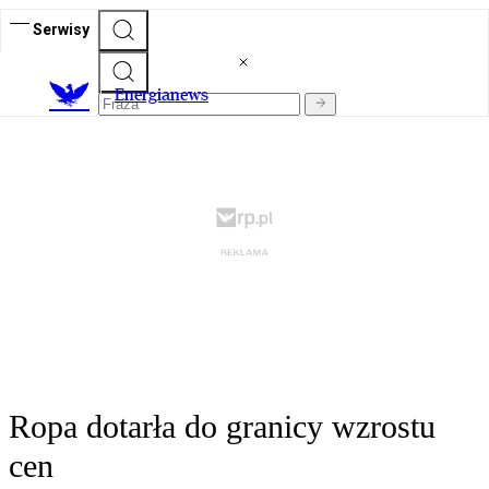
Serwisy
E
nergianews
Ropa dotarła do granicy wzrostu
cen