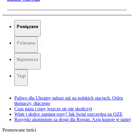
Powiązane
Polecane
Najnowsze
Tagi
Paliwo dla Ukrainy tańsze niż na polskich stacjach. Orlen
tłumaczy, dlaczego
Czas gazu i ropy jeszcze się nie skończył
Wiatr i słońce zamiast ropy? Jak świat oszczędza na OZE
Rosyjski aluminium za drogi dla Rosjan. Azja kupuje je taniej
Promowane treści