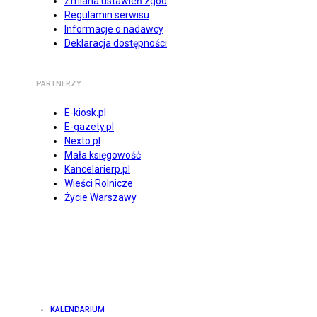
Zmiana ustawień zgód
Regulamin serwisu
Informacje o nadawcy
Deklaracja dostępności
PARTNERZY
E-kiosk.pl
E-gazety.pl
Nexto.pl
Mała księgowość
Kancelarierp.pl
Wieści Rolnicze
Życie Warszawy
KALENDARIUM