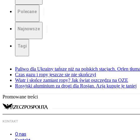
Polecane
Najnowsze
Tagi
Paliwo dla Ukrainy tańsze niż na polskich stacjach. Orlen tłum
Czas gazu i ropy jeszcze się nie skończył
Wiatr i słońce zamiast ropy? Jak świat oszczędza na OZE
Rosyjski aluminium za drogi dla Rosjan. Azja kupuje je taniej
Promowane treści
KONTAKT
O nas