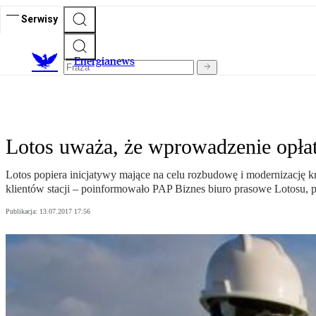
Serwisy
E
nergianews
Lotos uważa, że wprowadzenie opłat
Lotos popiera inicjatywy mające na celu rozbudowę i modernizację k
klientów stacji – poinformowało PAP Biznes biuro prasowe Lotosu, p
Publikacja:
13.07.2017 17:56