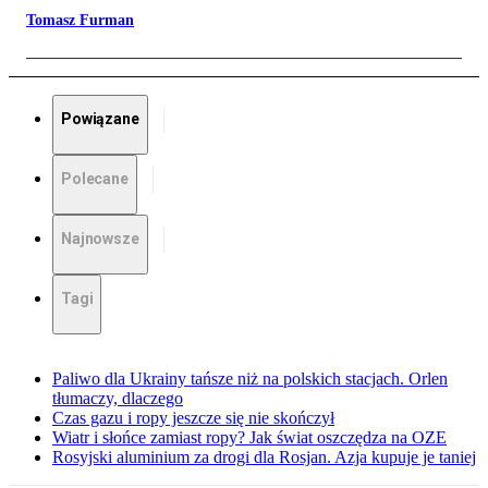
Tomasz Furman
Powiązane
Polecane
Najnowsze
Tagi
Paliwo dla Ukrainy tańsze niż na polskich stacjach. Orlen
tłumaczy, dlaczego
Czas gazu i ropy jeszcze się nie skończył
Wiatr i słońce zamiast ropy? Jak świat oszczędza na OZE
Rosyjski aluminium za drogi dla Rosjan. Azja kupuje je taniej