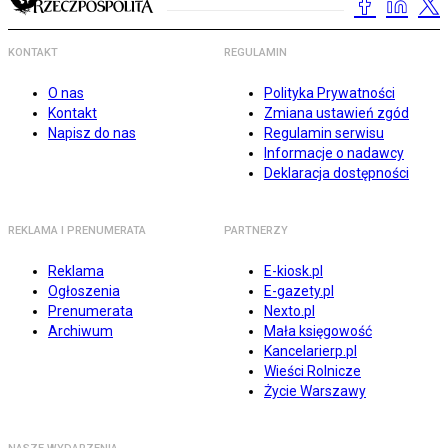
KONTAKT
REGULAMIN
O nas
Polityka Prywatności
Kontakt
Zmiana ustawień zgód
Napisz do nas
Regulamin serwisu
Informacje o nadawcy
Deklaracja dostępności
REKLAMA I PRENUMERATA
PARTNERZY
Reklama
E-kiosk.pl
Ogłoszenia
E-gazety.pl
Prenumerata
Nexto.pl
Archiwum
Mała księgowość
Kancelarierp.pl
Wieści Rolnicze
Życie Warszawy