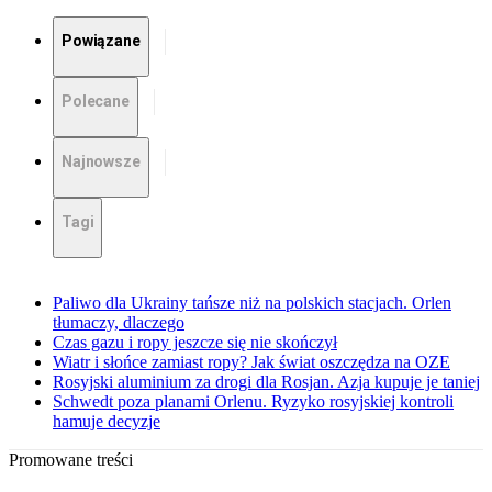
Powiązane
Polecane
Najnowsze
Tagi
Paliwo dla Ukrainy tańsze niż na polskich stacjach. Orlen
tłumaczy, dlaczego
Czas gazu i ropy jeszcze się nie skończył
Wiatr i słońce zamiast ropy? Jak świat oszczędza na OZE
Rosyjski aluminium za drogi dla Rosjan. Azja kupuje je taniej
Schwedt poza planami Orlenu. Ryzyko rosyjskiej kontroli
hamuje decyzje
Promowane treści