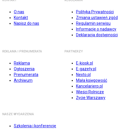
KONTAKT
REGULAMIN
O nas
Polityka Prywatności
Kontakt
Zmiana ustawień zgód
Napisz do nas
Regulamin serwisu
Informacje o nadawcy
Deklaracja dostępności
REKLAMA I PRENUMERATA
PARTNERZY
Reklama
E-kiosk.pl
Ogłoszenia
E-gazety.pl
Prenumerata
Nexto.pl
Archiwum
Mała księgowość
Kancelarierp.pl
Wieści Rolnicze
Życie Warszawy
NASZE WYDARZENIA
Szkolenia i konferencje