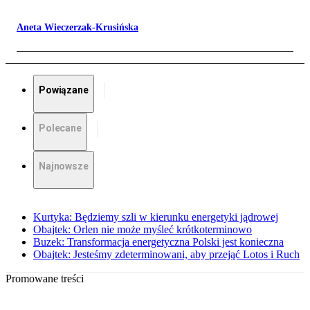
Aneta Wieczerzak-Krusińska
Powiązane
Polecane
Najnowsze
Kurtyka: Będziemy szli w kierunku energetyki jądrowej
Obajtek: Orlen nie może myśleć krótkoterminowo
Buzek: Transformacja energetyczna Polski jest konieczna
Obajtek: Jesteśmy zdeterminowani, aby przejąć Lotos i Ruch
Promowane treści