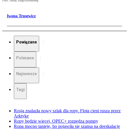
Foto: Dhiraj Singh/Bloomberg
Iwona Trusewicz
Powiązane
Polecane
Najnowsze
Tagi
Rosja znalazła nowy szlak dla ropy. Flota cieni rusza przez
Arktykę
Ropy będzie więcej. OPEC+ rozpędza pompy
Ropa mocno tanieje, bo pojawiła się szansa na deeskalację