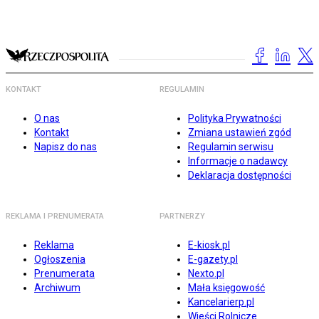
KONTAKT
REGULAMIN
O nas
Polityka Prywatności
Kontakt
Zmiana ustawień zgód
Napisz do nas
Regulamin serwisu
Informacje o nadawcy
Deklaracja dostępności
REKLAMA I PRENUMERATA
PARTNERZY
Reklama
E-kiosk.pl
Ogłoszenia
E-gazety.pl
Prenumerata
Nexto.pl
Archiwum
Mała księgowość
Kancelarierp.pl
Wieści Rolnicze