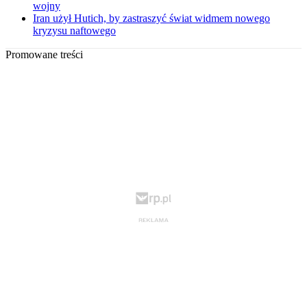
wojny
Iran użył Hutich, by zastraszyć świat widmem nowego
kryzysu naftowego
Promowane treści