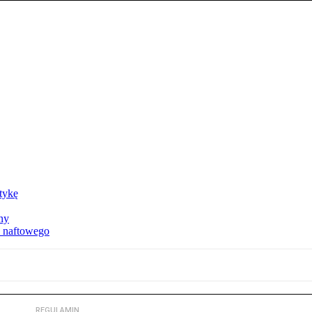
ktykę
ny
u naftowego
REGULAMIN