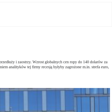
 przedłuży i zaostrzy. Wzrost globalnych cen ropy do 140 dolarów za
iem analityków tej firmy recesją byłyby zagrożone m.in. strefa euro,