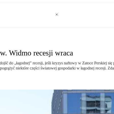
ów. Widmo recesji wraca
jść do „łagodnej” recesji, jeśli kryzys naftowy w Zatoce Perskiej się
ogrążyć niektóre części światowej gospodarki w łagodnej recesji. Zdan