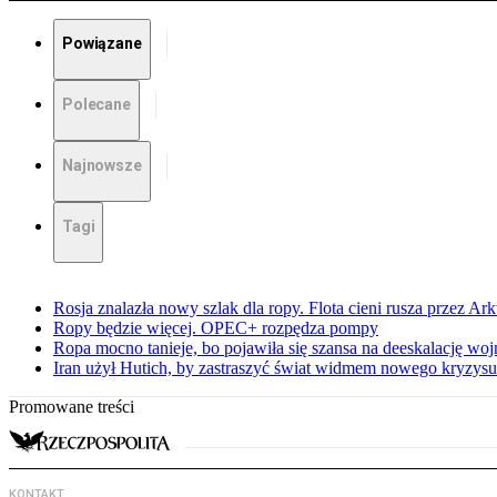
Powiązane
Polecane
Najnowsze
Tagi
Rosja znalazła nowy szlak dla ropy. Flota cieni rusza przez Ar
Ropy będzie więcej. OPEC+ rozpędza pompy
Ropa mocno tanieje, bo pojawiła się szansa na deeskalację woj
Iran użył Hutich, by zastraszyć świat widmem nowego kryzys
Promowane treści
KONTAKT