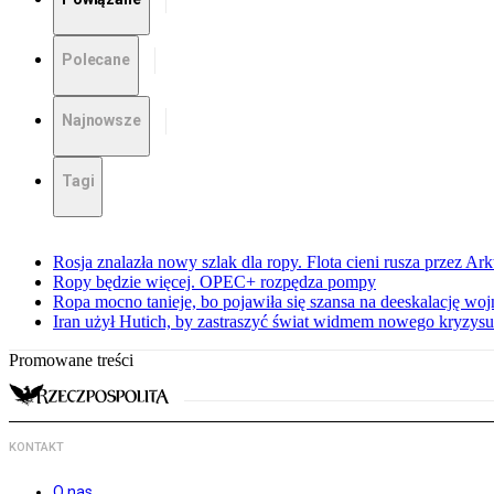
Polecane
Najnowsze
Tagi
Rosja znalazła nowy szlak dla ropy. Flota cieni rusza przez Ar
Ropy będzie więcej. OPEC+ rozpędza pompy
Ropa mocno tanieje, bo pojawiła się szansa na deeskalację woj
Iran użył Hutich, by zastraszyć świat widmem nowego kryzys
Promowane treści
KONTAKT
O nas