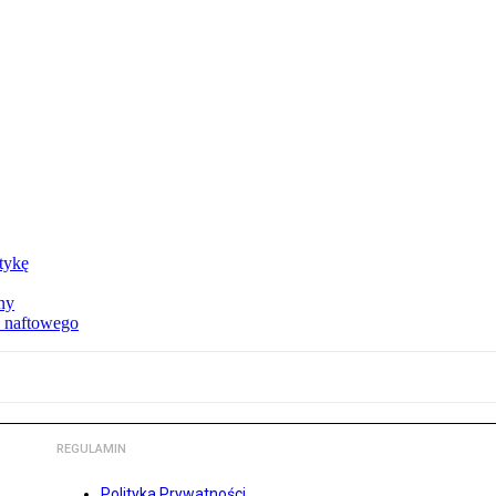
ktykę
ny
u naftowego
REGULAMIN
Polityka Prywatności