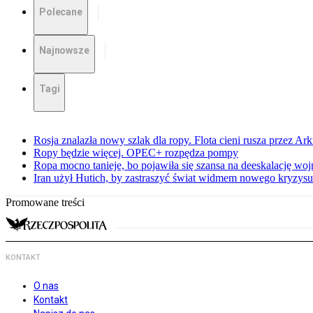
Polecane
Najnowsze
Tagi
Rosja znalazła nowy szlak dla ropy. Flota cieni rusza przez Ar
Ropy będzie więcej. OPEC+ rozpędza pompy
Ropa mocno tanieje, bo pojawiła się szansa na deeskalację woj
Iran użył Hutich, by zastraszyć świat widmem nowego kryzys
Promowane treści
KONTAKT
O nas
Kontakt