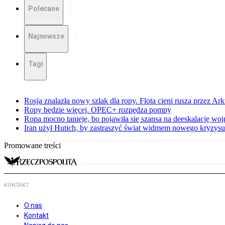
Polecane
Najnowsze
Tagi
Rosja znalazła nowy szlak dla ropy. Flota cieni rusza przez Ar
Ropy będzie więcej. OPEC+ rozpędza pompy
Ropa mocno tanieje, bo pojawiła się szansa na deeskalację woj
Iran użył Hutich, by zastraszyć świat widmem nowego kryzys
Promowane treści
KONTAKT
O nas
Kontakt