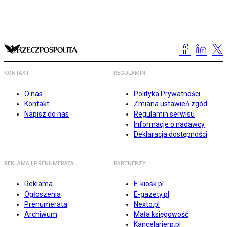
KONTAKT
REGULAMIN
O nas
Polityka Prywatności
Kontakt
Zmiana ustawień zgód
Napisz do nas
Regulamin serwisu
Informacje o nadawcy
Deklaracja dostępności
REKLAMA I PRENUMERATA
PARTNERZY
Reklama
E-kiosk.pl
Ogłoszenia
E-gazety.pl
Prenumerata
Nexto.pl
Archiwum
Mała księgowość
Kancelarierp.pl