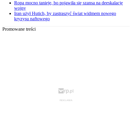
Ropa mocno tanieje, bo pojawiła się szansa na deeskalację
wojny
Iran użył Hutich, by zastraszyć świat widmem nowego
kryzysu naftowego
Promowane treści