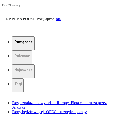
Foto: Bloomberg
RP.PL NA PODST. PAP, oprac.
ala
Powiązane
Polecane
Najnowsze
Tagi
Rosja znalazła nowy szlak dla ropy. Flota cieni rusza przez
Arktykę
Ropy będzie więcej. OPEC+ rozpędza pompy