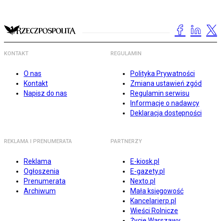
KONTAKT
REGULAMIN
O nas
Polityka Prywatności
Kontakt
Zmiana ustawień zgód
Napisz do nas
Regulamin serwisu
Informacje o nadawcy
Deklaracja dostępności
REKLAMA I PRENUMERATA
PARTNERZY
Reklama
E-kiosk.pl
Ogłoszenia
E-gazety.pl
Prenumerata
Nexto.pl
Archiwum
Mała księgowość
Kancelarierp.pl
Wieści Rolnicze
Życie Warszawy