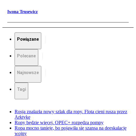
Iwona Trusewicz
Powiązane
Polecane
Najnowsze
Tagi
Rosja znalazła nowy szlak dla ropy. Flota cieni rusza przez
Arktykę
Ropy będzie więcej. OPEC+ rozpędza pompy
Ropa mocno tanieje, bo pojawiła się szansa na deeskalację
wojny