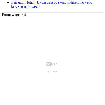
Iran użył Hutich, by zastraszyć świat widmem nowego
kryzysu naftowego
Promowane treści