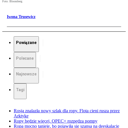
Foto: Bloomberg
Iwona Trusewicz
Powiązane
Polecane
Najnowsze
Tagi
Rosja znalazła nowy szlak dla ropy. Flota cieni rusza przez
Arktykę
Ropy będzie więcej. OPEC+ rozpędza pompy
Ropa mocno tanieje, bo pojawiła się szansa na deeskalację