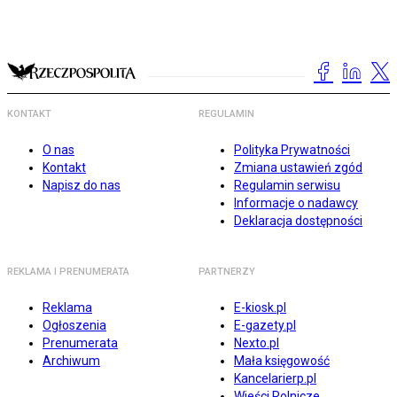
KONTAKT
REGULAMIN
O nas
Polityka Prywatności
Kontakt
Zmiana ustawień zgód
Napisz do nas
Regulamin serwisu
Informacje o nadawcy
Deklaracja dostępności
REKLAMA I PRENUMERATA
PARTNERZY
Reklama
E-kiosk.pl
Ogłoszenia
E-gazety.pl
Prenumerata
Nexto.pl
Archiwum
Mała księgowość
Kancelarierp.pl
Wieści Rolnicze