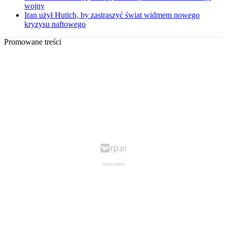
wojny
Iran użył Hutich, by zastraszyć świat widmem nowego
kryzysu naftowego
Promowane treści