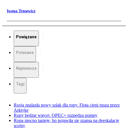
Iwona Trusewicz
Powiązane
Polecane
Najnowsze
Tagi
Rosja znalazła nowy szlak dla ropy. Flota cieni rusza przez
Arktykę
Ropy będzie więcej. OPEC+ rozpędza pompy
Ropa mocno tanieje, bo pojawiła się szansa na deeskalację
wojny