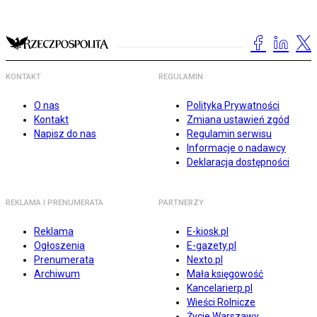
KONTAKT
REGULAMIN
O nas
Polityka Prywatności
Kontakt
Zmiana ustawień zgód
Napisz do nas
Regulamin serwisu
Informacje o nadawcy
Deklaracja dostępności
REKLAMA I PRENUMERATA
PARTNERZY
Reklama
E-kiosk.pl
Ogłoszenia
E-gazety.pl
Prenumerata
Nexto.pl
Archiwum
Mała księgowość
Kancelarierp.pl
Wieści Rolnicze
Życie Warszawy