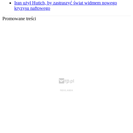
Iran użył Hutich, by zastraszyć świat widmem nowego
kryzysu naftowego
Promowane treści