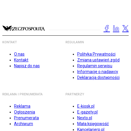
KONTAKT
REGULAMIN
O nas
Polityka Prywatności
Kontakt
Zmiana ustawień zgód
Napisz do nas
Regulamin serwisu
Informacje o nadawcy
Deklaracja dostępności
REKLAMA I PRENUMERATA
PARTNERZY
Reklama
E-kiosk.pl
Ogłoszenia
E-gazety.pl
Prenumerata
Nexto.pl
Archiwum
Mała księgowość
Kancelarierp.pl