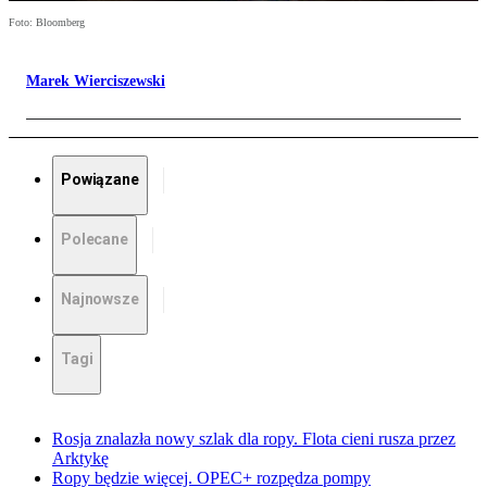
Foto: Bloomberg
Marek Wierciszewski
Powiązane
Polecane
Najnowsze
Tagi
Rosja znalazła nowy szlak dla ropy. Flota cieni rusza przez
Arktykę
Ropy będzie więcej. OPEC+ rozpędza pompy