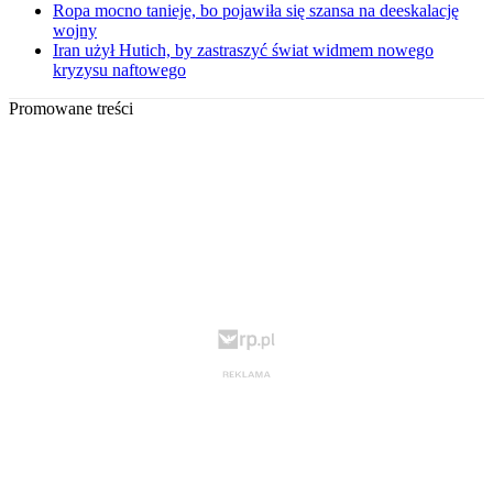
Ropa mocno tanieje, bo pojawiła się szansa na deeskalację
wojny
Iran użył Hutich, by zastraszyć świat widmem nowego
kryzysu naftowego
Promowane treści