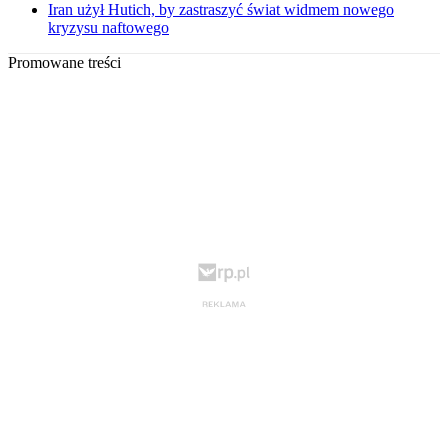
Iran użył Hutich, by zastraszyć świat widmem nowego
kryzysu naftowego
Promowane treści