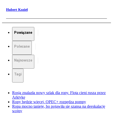
Hubert Kozieł
Powiązane
Polecane
Najnowsze
Tagi
Rosja znalazła nowy szlak dla ropy. Flota cieni rusza przez
Arktykę
Ropy będzie więcej. OPEC+ rozpędza pompy
Ropa mocno tanieje, bo pojawiła się szansa na deeskalację
wojny