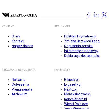
KONTAKT
REGULAMIN
O nas
Polityka Prywatności
Kontakt
Zmiana ustawień zgód
Napisz do nas
Regulamin serwisu
Informacje o nadawcy
Deklaracja dostępności
REKLAMA I PRENUMERATA
PARTNERZY
Reklama
E-kiosk.pl
Ogłoszenia
E-gazety.pl
Prenumerata
Nexto.pl
Archiwum
Mała księgowość
Kancelarierp.pl
Wieści Rolnicze
Życie Warszawy