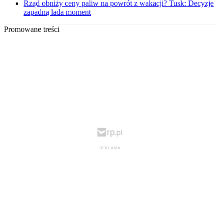
Rząd obniży ceny paliw na powrót z wakacji? Tusk: Decyzje
zapadną lada moment
Promowane treści