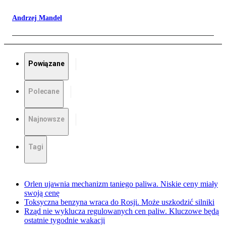
Andrzej Mandel
Powiązane
Polecane
Najnowsze
Tagi
Orlen ujawnia mechanizm taniego paliwa. Niskie ceny miały
swoją cenę
Toksyczna benzyna wraca do Rosji. Może uszkodzić silniki
Rząd nie wyklucza regulowanych cen paliw. Kluczowe będą
ostatnie tygodnie wakacji