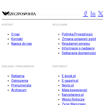
KONTAKT
REGULAMIN
O nas
Polityka Prywatności
Kontakt
Zmiana ustawień zgód
Napisz do nas
Regulamin serwisu
Informacje o nadawcy
Deklaracja dostępności
REKLAMA I PRENUMERATA
PARTNERZY
Reklama
E-kiosk.pl
Ogłoszenia
E-gazety.pl
Prenumerata
Nexto.pl
Archiwum
Mała księgowość
Kancelarierp.pl
Wieści Rolnicze
Życie Warszawy