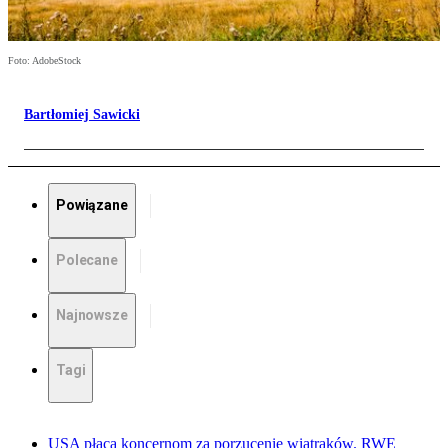
Foto: AdobeStock
Bartłomiej Sawicki
Powiązane
Polecane
Najnowsze
Tagi
USA płacą koncernom za porzucenie wiatraków. RWE