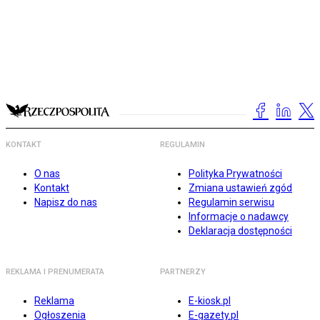
KONTAKT
REGULAMIN
O nas
Polityka Prywatności
Kontakt
Zmiana ustawień zgód
Napisz do nas
Regulamin serwisu
Informacje o nadawcy
Deklaracja dostępności
REKLAMA I PRENUMERATA
PARTNERZY
Reklama
E-kiosk.pl
Ogłoszenia
E-gazety.pl