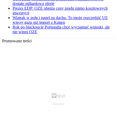
dostało miliardową ofertę
Prezes EDP: OZE obniżą ceny prądu mimo kosztownych
inwestycji
Wiatrak w polu i panel na dachu. To może oszczędzić UE
więcej gazu niż import z Kataru
Rok po blackoucie Portugalia chce wyciągnąć wnioski, ale
nie winni OZE
Promowane treści