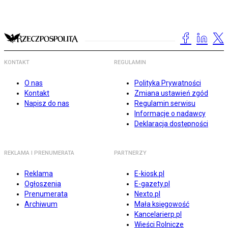
KONTAKT
REGULAMIN
O nas
Polityka Prywatności
Kontakt
Zmiana ustawień zgód
Napisz do nas
Regulamin serwisu
Informacje o nadawcy
Deklaracja dostępności
REKLAMA I PRENUMERATA
PARTNERZY
Reklama
E-kiosk.pl
Ogłoszenia
E-gazety.pl
Prenumerata
Nexto.pl
Archiwum
Mała księgowość
Kancelarierp.pl
Wieści Rolnicze