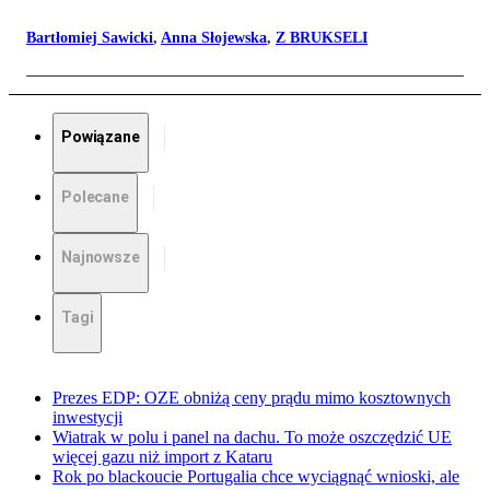
Bartłomiej Sawicki
,
Anna Słojewska
,
Z BRUKSELI
Powiązane
Polecane
Najnowsze
Tagi
Prezes EDP: OZE obniżą ceny prądu mimo kosztownych
inwestycji
Wiatrak w polu i panel na dachu. To może oszczędzić UE
więcej gazu niż import z Kataru
Rok po blackoucie Portugalia chce wyciągnąć wnioski, ale