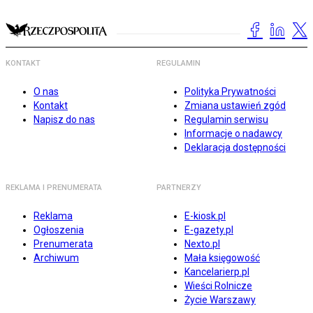
KONTAKT
REGULAMIN
O nas
Polityka Prywatności
Kontakt
Zmiana ustawień zgód
Napisz do nas
Regulamin serwisu
Informacje o nadawcy
Deklaracja dostępności
REKLAMA I PRENUMERATA
PARTNERZY
Reklama
E-kiosk.pl
Ogłoszenia
E-gazety.pl
Prenumerata
Nexto.pl
Archiwum
Mała księgowość
Kancelarierp.pl
Wieści Rolnicze
Życie Warszawy