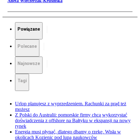
Aneta Wieczerzak-Krusińska
Powiązane
Polecane
Najnowsze
Tagi
Urlop planujesz z wyprzedzeniem. Rachunki za prąd też
możesz
Z Polski do Australii: pomorskie firmy chcą wykorzystać
doświadczenia z offshore na Bałtyku w ekspansji na nowy
rynek
Energia musi płynąć, dlatego dbamy o rzekę. Wisła w
okolicach Kozienic pod lupą naukowców