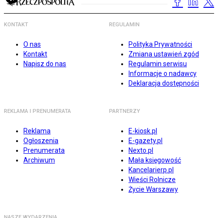
KONTAKT
REGULAMIN
O nas
Polityka Prywatności
Kontakt
Zmiana ustawień zgód
Napisz do nas
Regulamin serwisu
Informacje o nadawcy
Deklaracja dostępności
REKLAMA I PRENUMERATA
PARTNERZY
Reklama
E-kiosk.pl
Ogłoszenia
E-gazety.pl
Prenumerata
Nexto.pl
Archiwum
Mała księgowość
Kancelarierp.pl
Wieści Rolnicze
Życie Warszawy
NASZE WYDARZENIA