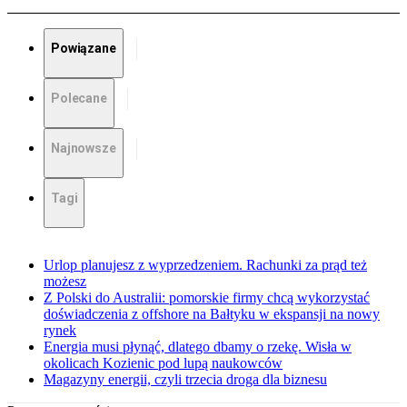
Powiązane
Polecane
Najnowsze
Tagi
Urlop planujesz z wyprzedzeniem. Rachunki za prąd też
możesz
Z Polski do Australii: pomorskie firmy chcą wykorzystać
doświadczenia z offshore na Bałtyku w ekspansji na nowy
rynek
Energia musi płynąć, dlatego dbamy o rzekę. Wisła w
okolicach Kozienic pod lupą naukowców
Magazyny energii, czyli trzecia droga dla biznesu