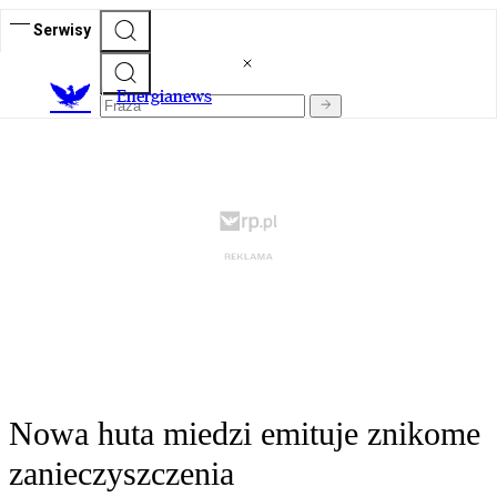
Serwisy
E
nergianews
Nowa huta miedzi emituje znikome
zanieczyszczenia