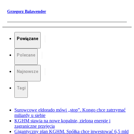
Grzegorz Balawender
Powiązane
Polecane
Najnowsze
Tagi
Surowcowe eldorado mówi „stop”. Kongo chce zatrzymać
miliardy u siebie
KGHM stawia na nowe kopalnie, zieloną energię i
zagraniczne przejęcia
Gigantyczny plan KGHM. Spółka chce inwestować 6,5 mld