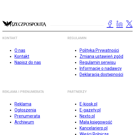
KONTAKT
REGULAMIN
O nas
Polityka Prywatności
Kontakt
Zmiana ustawień zgód
Napisz do nas
Regulamin serwisu
Informacje o nadawcy
Deklaracja dostępności
REKLAMA I PRENUMERATA
PARTNERZY
Reklama
E-kiosk.pl
Ogłoszenia
E-gazety.pl
Prenumerata
Nexto.pl
Archiwum
Mała księgowość
Kancelarierp.pl
Wieści Rolnicze