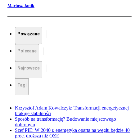
Mariusz Janik
Powiązane
Polecane
Najnowsze
Tagi
Krzysztof Adam Kowalczyk: Transformacji energetycznej
brakuje stabilności
Sposób na transformację? Budowanie miejscowego
dobrobytu
Szef PIE: W 2040 r. energetyka oparta na węglu będzie 40
proc. droższa niż OZE