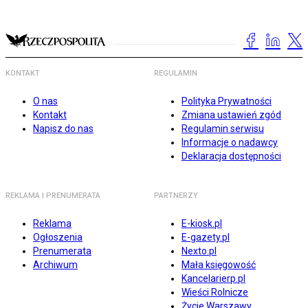
KONTAKT
REGULAMIN
O nas
Polityka Prywatności
Kontakt
Zmiana ustawień zgód
Napisz do nas
Regulamin serwisu
Informacje o nadawcy
Deklaracja dostępności
REKLAMA I PRENUMERATA
PARTNERZY
Reklama
E-kiosk.pl
Ogłoszenia
E-gazety.pl
Prenumerata
Nexto.pl
Archiwum
Mała księgowość
Kancelarierp.pl
Wieści Rolnicze
Życie Warszawy