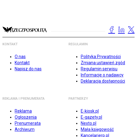
KONTAKT
REGULAMIN
O nas
Polityka Prywatności
Kontakt
Zmiana ustawień zgód
Napisz do nas
Regulamin serwisu
Informacje o nadawcy
Deklaracja dostępności
REKLAMA I PRENUMERATA
PARTNERZY
Reklama
E-kiosk.pl
Ogłoszenia
E-gazety.pl
Prenumerata
Nexto.pl
Archiwum
Mała księgowość
Kancelarierp.pl