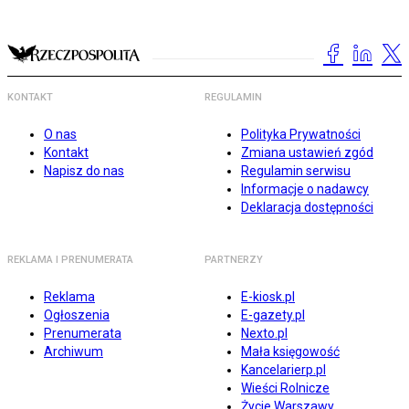
KONTAKT
REGULAMIN
O nas
Polityka Prywatności
Kontakt
Zmiana ustawień zgód
Napisz do nas
Regulamin serwisu
Informacje o nadawcy
Deklaracja dostępności
REKLAMA I PRENUMERATA
PARTNERZY
Reklama
E-kiosk.pl
Ogłoszenia
E-gazety.pl
Prenumerata
Nexto.pl
Archiwum
Mała księgowość
Kancelarierp.pl
Wieści Rolnicze
Życie Warszawy