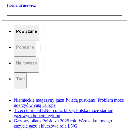
Iwona Trusewicz
Powiązane
Polecane
Najnowsze
Tagi
Niemieckie magazyny gazu świecą pustkami. Problem może
uderzyć w całą Europę
Trzeci terminal LNG coraz bliżej. Polska może stać się
gazowym hubem regionu
Gazowy bilans Polski za 2025 rok: Wzrost krajowego
zużycia gazu i kluczowa rola LNG