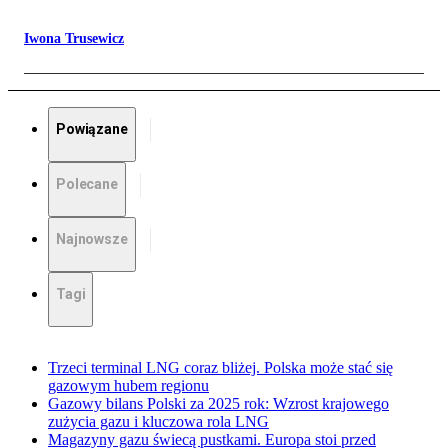
Iwona Trusewicz
Powiązane
Polecane
Najnowsze
Tagi
Trzeci terminal LNG coraz bliżej. Polska może stać się
gazowym hubem regionu
Gazowy bilans Polski za 2025 rok: Wzrost krajowego
zużycia gazu i kluczowa rola LNG
Magazyny gazu świecą pustkami. Europa stoi przed