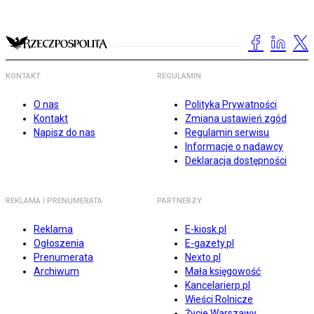
KONTAKT
REGULAMIN
O nas
Polityka Prywatności
Kontakt
Zmiana ustawień zgód
Napisz do nas
Regulamin serwisu
Informacje o nadawcy
Deklaracja dostępności
REKLAMA I PRENUMERATA
PARTNERZY
Reklama
E-kiosk.pl
Ogłoszenia
E-gazety.pl
Prenumerata
Nexto.pl
Archiwum
Mała księgowość
Kancelarierp.pl
Wieści Rolnicze
Życie Warszawy