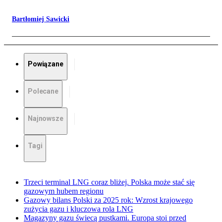
Bartłomiej Sawicki
Powiązane
Polecane
Najnowsze
Tagi
Trzeci terminal LNG coraz bliżej. Polska może stać się
gazowym hubem regionu
Gazowy bilans Polski za 2025 rok: Wzrost krajowego
zużycia gazu i kluczowa rola LNG
Magazyny gazu świecą pustkami. Europa stoi przed