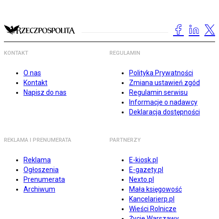
KONTAKT
REGULAMIN
O nas
Polityka Prywatności
Kontakt
Zmiana ustawień zgód
Napisz do nas
Regulamin serwisu
Informacje o nadawcy
Deklaracja dostępności
REKLAMA I PRENUMERATA
PARTNERZY
Reklama
E-kiosk.pl
Ogłoszenia
E-gazety.pl
Prenumerata
Nexto.pl
Archiwum
Mała księgowość
Kancelarierp.pl
Wieści Rolnicze
Życie Warszawy