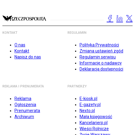
KONTAKT
REGULAMIN
O nas
Polityka Prywatności
Kontakt
Zmiana ustawień zgód
Napisz do nas
Regulamin serwisu
Informacje o nadawcy
Deklaracja dostępności
REKLAMA I PRENUMERATA
PARTNERZY
Reklama
E-kiosk.pl
Ogłoszenia
E-gazety.pl
Prenumerata
Nexto.pl
Archiwum
Mała księgowość
Kancelarierp.pl
Wieści Rolnicze
Życie Warszawy