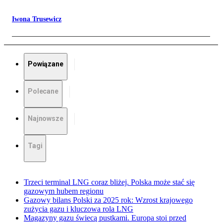
Iwona Trusewicz
Powiązane
Polecane
Najnowsze
Tagi
Trzeci terminal LNG coraz bliżej. Polska może stać się
gazowym hubem regionu
Gazowy bilans Polski za 2025 rok: Wzrost krajowego
zużycia gazu i kluczowa rola LNG
Magazyny gazu świecą pustkami. Europa stoi przed