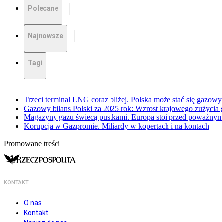
Polecane
Najnowsze
Tagi
Trzeci terminal LNG coraz bliżej. Polska może stać się gazo
Gazowy bilans Polski za 2025 rok: Wzrost krajowego zużycia
Magazyny gazu świecą pustkami. Europa stoi przed poważn
Korupcja w Gazpromie. Miliardy w kopertach i na kontach
Promowane treści
KONTAKT
O nas
Kontakt