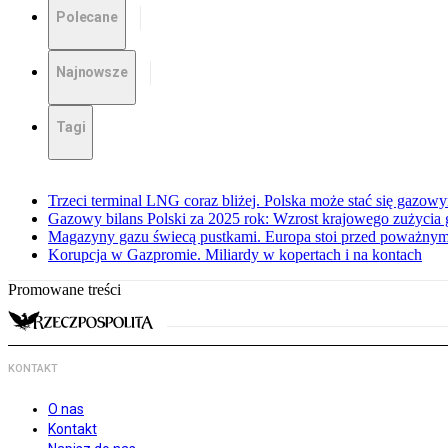
Polecane
Najnowsze
Tagi
Trzeci terminal LNG coraz bliżej. Polska może stać się gazo
Gazowy bilans Polski za 2025 rok: Wzrost krajowego zużycia
Magazyny gazu świecą pustkami. Europa stoi przed poważn
Korupcja w Gazpromie. Miliardy w kopertach i na kontach
Promowane treści
KONTAKT
O nas
Kontakt