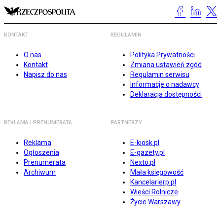
KONTAKT
REGULAMIN
O nas
Polityka Prywatności
Kontakt
Zmiana ustawień zgód
Napisz do nas
Regulamin serwisu
Informacje o nadawcy
Deklaracja dostępności
REKLAMA I PRENUMERATA
PARTNERZY
Reklama
E-kiosk.pl
Ogłoszenia
E-gazety.pl
Prenumerata
Nexto.pl
Archiwum
Mała księgowość
Kancelarierp.pl
Wieści Rolnicze
Życie Warszawy