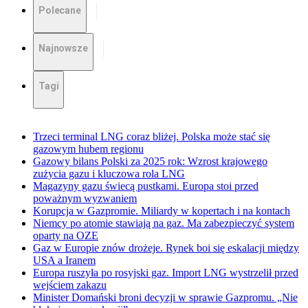
Polecane
Najnowsze
Tagi
Trzeci terminal LNG coraz bliżej. Polska może stać się
gazowym hubem regionu
Gazowy bilans Polski za 2025 rok: Wzrost krajowego
zużycia gazu i kluczowa rola LNG
Magazyny gazu świecą pustkami. Europa stoi przed
poważnym wyzwaniem
Korupcja w Gazpromie. Miliardy w kopertach i na kontach
Niemcy po atomie stawiają na gaz. Ma zabezpieczyć system
oparty na OZE
Gaz w Europie znów drożeje. Rynek boi się eskalacji między
USA a Iranem
Europa ruszyła po rosyjski gaz. Import LNG wystrzelił przed
wejściem zakazu
Minister Domański broni decyzji w sprawie Gazpromu. „Nie