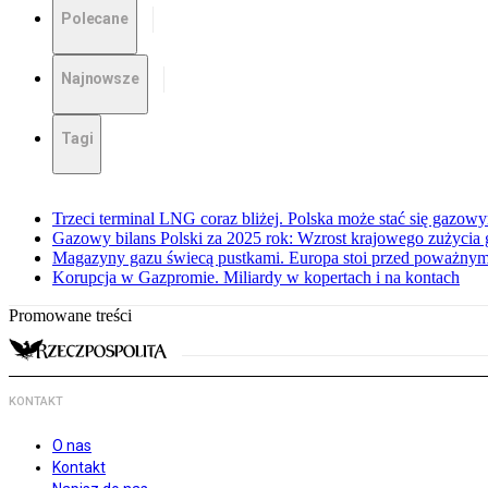
Polecane
Najnowsze
Tagi
Trzeci terminal LNG coraz bliżej. Polska może stać się gazo
Gazowy bilans Polski za 2025 rok: Wzrost krajowego zużycia
Magazyny gazu świecą pustkami. Europa stoi przed poważn
Korupcja w Gazpromie. Miliardy w kopertach i na kontach
Promowane treści
KONTAKT
O nas
Kontakt