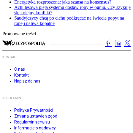
Energetyka rozproszona: jaka szansa na konsensus?
Achillesowa pięta systemu dostaw ropy w ogniu. Czy szykuje
się kolejny konflikt?
Saudyjczycy chcą po cichu podkręcać na świecie popyt na
ropę i paliwa kopalne
Promowane treści
KONTAKT
O nas
Kontakt
Napisz do nas
REGULAMIN
Polityka Prywatności
Zmiana ustawień zgód
Regulamin serwisu
Informacje o nadawcy