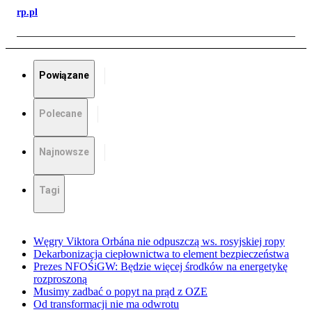
rp.pl
Powiązane
Polecane
Najnowsze
Tagi
Węgry Viktora Orbána nie odpuszczą ws. rosyjskiej ropy
Dekarbonizacja ciepłownictwa to element bezpieczeństwa
Prezes NFOŚiGW: Będzie więcej środków na energetykę
rozproszoną
Musimy zadbać o popyt na prąd z OZE
Od transformacji nie ma odwrotu