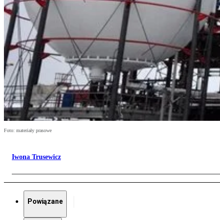
Foto: materiały prasowe
Iwona Trusewicz
Powiązane