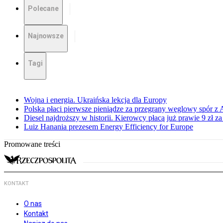
Polecane
Najnowsze
Tagi
Wojna i energia. Ukraińska lekcja dla Europy
Polska płaci pierwsze pieniądze za przegrany węglowy spór z 
Diesel najdroższy w historii. Kierowcy płacą już prawie 9 zł za 
Luiz Hanania prezesem Energy Efficiency for Europe
Promowane treści
KONTAKT
O nas
Kontakt