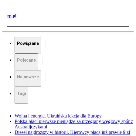
rp.pl
Powiązane
Polecane
Najnowsze
Tagi
Wojna i energia. Ukraińska lekcja dla Europy
Polska płaci pierwsze pieniądze za przegrany węglowy spór z
Australijczykami
Diesel najdroższy w historii. Kierowcy płacą już prawie 9 zł