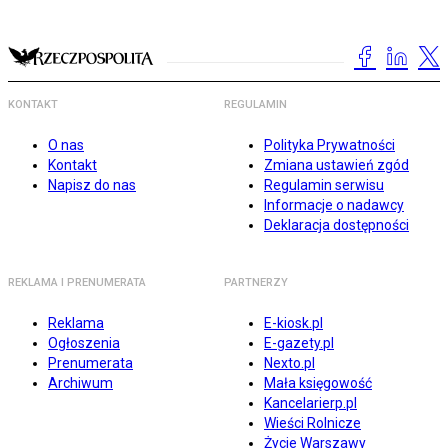
KONTAKT
REGULAMIN
O nas
Polityka Prywatności
Kontakt
Zmiana ustawień zgód
Napisz do nas
Regulamin serwisu
Informacje o nadawcy
Deklaracja dostępności
REKLAMA I PRENUMERATA
PARTNERZY
Reklama
E-kiosk.pl
Ogłoszenia
E-gazety.pl
Prenumerata
Nexto.pl
Archiwum
Mała księgowość
Kancelarierp.pl
Wieści Rolnicze
Życie Warszawy