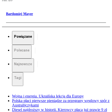
Foto: AFP
Bartłomiej Mayer
Powiązane
Polecane
Najnowsze
Tagi
Wojna i energia. Ukraińska lekcja dla Europy
Polska płaci pierwsze pieniądze za przegrany węglowy spór z
Australijczykami
Diesel najdroższy w historii. Kierowcy płacą już prawie 9 zł