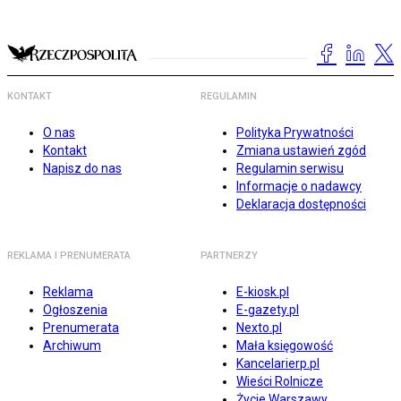
KONTAKT
REGULAMIN
O nas
Polityka Prywatności
Kontakt
Zmiana ustawień zgód
Napisz do nas
Regulamin serwisu
Informacje o nadawcy
Deklaracja dostępności
REKLAMA I PRENUMERATA
PARTNERZY
Reklama
E-kiosk.pl
Ogłoszenia
E-gazety.pl
Prenumerata
Nexto.pl
Archiwum
Mała księgowość
Kancelarierp.pl
Wieści Rolnicze
Życie Warszawy