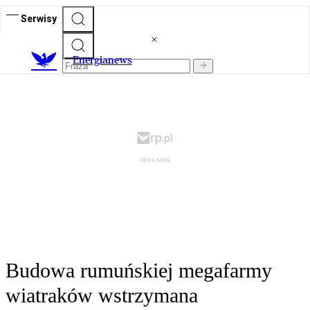
Serwisy
E
nergianews
Budowa rumuńskiej megafarmy
wiatraków wstrzymana