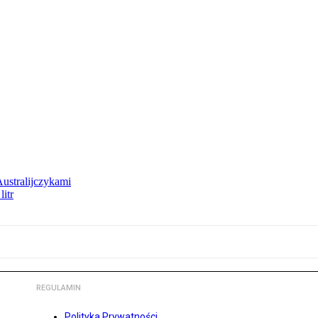
Australijczykami
litr
REGULAMIN
Polityka Prywatności