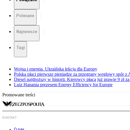
Polecane
Najnowsze
Tagi
Wojna i energia. Ukraińska lekcja dla Europy
Polska płaci pierwsze pieniądze za przegrany węglowy spór z 
Diesel najdroższy w historii. Kierowcy płacą już prawie 9 zł za 
Luiz Hanania prezesem Energy Efficiency for Europe
Promowane treści
KONTAKT
O nas