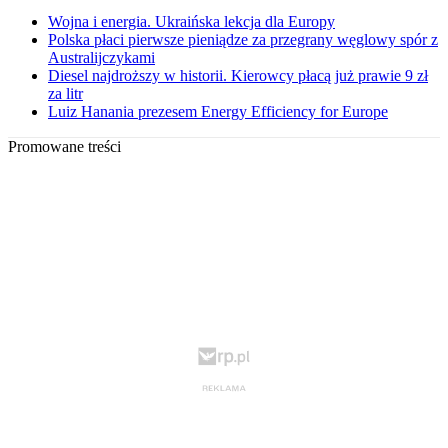
Wojna i energia. Ukraińska lekcja dla Europy
Polska płaci pierwsze pieniądze za przegrany węglowy spór z
Australijczykami
Diesel najdroższy w historii. Kierowcy płacą już prawie 9 zł
za litr
Luiz Hanania prezesem Energy Efficiency for Europe
Promowane treści