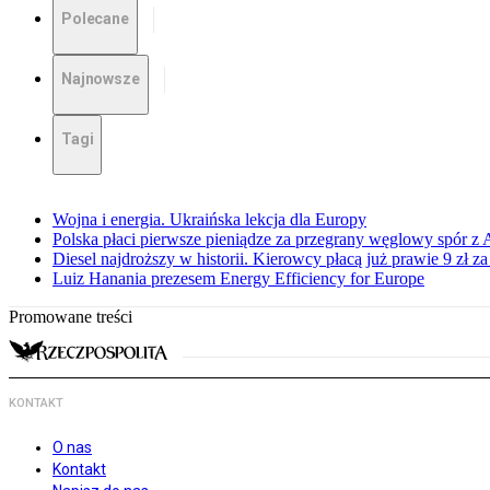
Polecane
Najnowsze
Tagi
Wojna i energia. Ukraińska lekcja dla Europy
Polska płaci pierwsze pieniądze za przegrany węglowy spór z 
Diesel najdroższy w historii. Kierowcy płacą już prawie 9 zł za 
Luiz Hanania prezesem Energy Efficiency for Europe
Promowane treści
KONTAKT
O nas
Kontakt