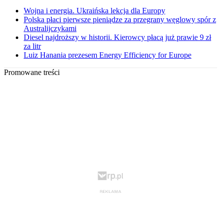
Wojna i energia. Ukraińska lekcja dla Europy
Polska płaci pierwsze pieniądze za przegrany węglowy spór z
Australijczykami
Diesel najdroższy w historii. Kierowcy płacą już prawie 9 zł
za litr
Luiz Hanania prezesem Energy Efficiency for Europe
Promowane treści