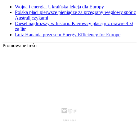
Wojna i energia. Ukraińska lekcja dla Europy
Polska płaci pierwsze pieniądze za przegrany węglowy spór z
Australijczykami
Diesel najdroższy w historii. Kierowcy płacą już prawie 9 zł
za litr
Luiz Hanania prezesem Energy Efficiency for Europe
Promowane treści